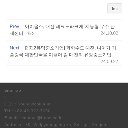
list
Prev
아이옵스, 대전 테크노파크에 '지능형 우주 관
제센터' 개소
24.10.02
Next
[2022유망중소기업] 과학수도 대전, 나아가 기
술강국 대한민국을 이끌어 갈 대전의 유망중소기업
24.09.27
Sitemap
|
CEO : Youngwook Kim
Tel : +82-42-322-7600
E-mail : contact@i-ops.co.kr
Address : 30, Wolpyeongjung-ro, Seo-gu, Daejeon,