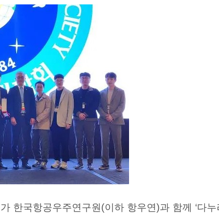
가 한국항공우주연구원(이하 항우연)과 함께 ‘다누리