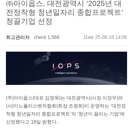
㈜아이옵스, 대전광역시 ‘2025년 대
전정착형 청년일자리 종합프로젝트’
청끌기업 선정
최고관리자
check 1,568
Date 25-08-18 14:06
(주)아이옵스(대표 김영욱)는 대전광역시(시장 이장우)와
(사)이노폴리스벤처협회(회장 조원희)이 운영하는
‘대전정
착형 청년일자리 종합프로젝트’의 ‘청년이 끌리는 기업’에
선정
됐다고 18일 밝혔다.